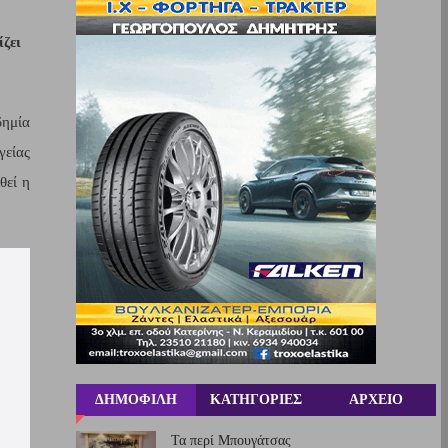
ζει 
ημία 
είας 
εί η 
ΔΗΜΟΦΙΛΗ
ΚΑΤΗΓΟΡΙΕΣ
ΑΡΧΕΙΟ
Τα περί Μπουγάτσας