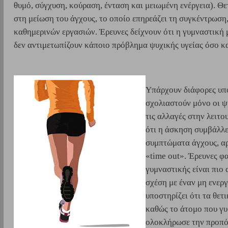
θυμό, σύγχυση, κούραση, ένταση και μειωμένη ενέργεια). Θετ
στη μείωση του άγχους, το οποίο επηρεάζει τη συγκέντρωση,
καθημερινών εργασιών. Έρευνες δείχνουν ότι η γυμναστική μ
δεν αντιμετωπίζουν κάποιο πρόβλημα ψυχικής υγείας όσο κα
Υπάρχουν διάφορες υποθ
σχολιαστούν μόνο οι ψ
τις αλλαγές στην λειτ
ότι η άσκηση συμβάλλε
συμπτώματα άγχους, αρ
«time out». Έρευνες φ
γυμναστικής είναι πιο
σχέση με έναν μη ενερ
υποστηρίζει ότι τα θε
καθώς το άτομο που γυ
ολοκλήρωσε την προπό