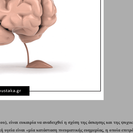
, είναι ευκαιρία να αναδειχθεί η σχέση της άσκησης και της ψυχική
 υγεία είναι «μία κατάσταση πνευματικής ευημερίας, η οποία επιτρέπ