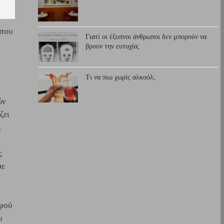
που 
Γιατί οι έξυπνοι άνθρωποι δεν μπορούν να
βρουν την ευτυχία;
Τι να πιω χωρίς αλκοόλ;
ύν
ζει
.
ς
σε
αφού
υ