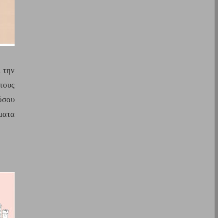
 την 
ους 
σου 
ατα 