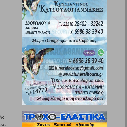
ς 
ει 