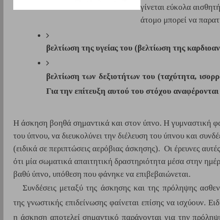
γίνεται εύκολα αισθητ
άτομο μπορεί να παρατ
βελτίωση της υγείας του (βελτίωση της καρδιοαν
βελτίωση των δεξιοτήτων του (ταχύτητα, ισορρο
Για την επίτευξη αυτού του στόχου αναφέρονται σ
Η άσκηση βοηθά σημαντικά και στον ύπνο. Η γυμναστική φαί
του ύπνου, να διευκολύνει την διέλευση του ύπνου και συνδέ
(ειδικά σε περιπτώσεις αερόβιας άσκησης).  Οι έρευνες αυτέ
ότι μία σωματικά απαιτητική δραστηριότητα μέσα στην ημέρ
βαθύ ύπνο, υπόθεση που φάνηκε να επιβεβαιώνεται.
Συνδέσεις μεταξύ της άσκησης και της πρόληψης ασθεν
της γνωστικής επιδείνωσης φαίνεται επίσης να ισχύουν. Ειδι
η άσκηση αποτελεί σημαντικό παράγονται για την πρόληψ