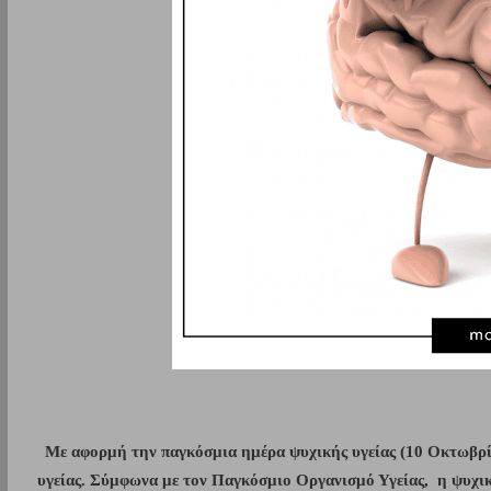
Με αφορμή την παγκόσμια ημέρα ψυχικής υγείας (10 Οκτωβρίου)
υγείας. Σύμφωνα με τον Παγκόσμιο Οργανισμό Υγείας,  η ψυχική