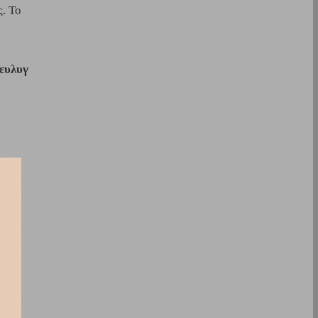
ς. Το
 ευλυγισίας). Στην βελτίωση αυτή συμβάλλει συνήθως η αερόβ