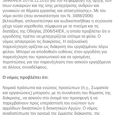
3896/ΦΕΚ 207/8.12.2010 για την «Εφαρμογή της αρχής των
ίσων ευκαιριών και της ίσης μεταχείρισης ανδρών και
γυναικών σε θέματα εργασίας και απασχόλησης». Με τον
νόμο αυτόν (που αντικατέστησε τον Ν. 3488/2006)
βελτιώθηκε, απλουστεύτηκε και κωδικοποιήθηκε η ισχύουσα
μέχρι τώρα νομοθεσία, σύμφωνα με το πνεύμα και τις
διατάξεις της Οδηγίας 2006/54/ΕΚ, η οποία προβλέπει ότι ο
εργοδότης πρέπει να μεταχειρίζεται ισότιμα τα φύλα. Ο
νόμος απαγορεύει τις διακρίσεις. Η σεξουαλική
παρενόχληση ορίζεται ως διάκριση του εργαζομένου λόγω
φύλου. Μπορεί να αποδοθούν ευθύνες στον εργοδότη για
παρενόχληση του προσωπικού και σε ορισμένες
περιπτώσεις για την παρενόχληση που ασκούν εργαζόμενοι
σε άλλους συναδέλφους.
Ο νόμος προβλέπει ότι:
Νομικά πρόσωπα και ενώσεις προσώπων (π.χ., Σωματεία
και οργανώσεις) μπορούν, με τη συναίνεση του θύματος της
διάκρισης, να ασκούν στο όνομά του προσφυγή ή να
παρεμβαίνουν προς υπεράσπισή του ενώπιον των
αρμόδιων δικαστικών ή διοικητικών Αρχών. Ο νόμος
αναδιατύπωσε τον ορισμό της έμμεσης διάκρισης, της