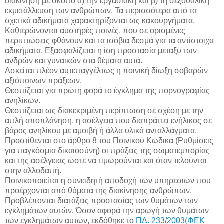
διακίνηση με σκοπό α) την εργασιακή και β) τη σεξουαλική
εκμετάλλευση των ανθρώπων. Τα περισσότερα από τα
σχετικά αδικήματα χαρακτηρίζονται ως κακουργήματα.
Καθιερώνονται αυστηρές ποινές, που σε ορισμένες
περιπτώσεις φθάνουν και τα ισόβια δεσμά για τα αντίστοιχα
αδικήματα. Εξασφαλίζεται η ίση προστασία μεταξύ των
ανδρών και γυναικών στα θέματα αυτά.
Ασκείται πλέον αυτεπαγγέλτως η ποινική δίωξη σοβαρών
αξιόποινων πράξεων.
Θεσπίζεται για πρώτη φορά το έγκλημα της πορνογραφίας
ανηλίκων.
Θεσπίζεται ως διακεκριμένη περίπτωση σε σχέση με την
απλή αποπλάνηση, η ασέλγεια που διαπράττει ενήλικος σε
βάρος ανηλίκου με αμοιβή ή άλλα υλικά ανταλλάγματα.
Προστίθενται στο άρθρο 8 του Ποινικού Κώδικα (Ρυθμίσεις
για παγκόσμια δικαιοσύνη) οι πράξεις της σωματεμπορίας
και της ασέλγειας ώστε να τιμωρούνται και όταν τελούνται
στην αλλοδαπή.
Ποινικοποιείται η συνειδητή αποδοχή των υπηρεσιών που
προέρχονται από θύματα της διακίνησης ανθρώπων.
Προβλέπονται διατάξεις προστασίας των θυμάτων των
εγκλημάτων αυτών. Όσον αφορά την αρωγή των θυμάτων
των εγκλημάτων αυτών, εκδόθηκε το
ΠΔ. 233/2003(ΦΕΚ