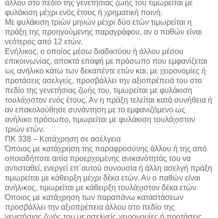
άλλου στο πεδίο της γενετήσιας ζωής του τιμωρείται με
φυλάκιση μέχρι ενός έτους ή χρηματική ποινή.
Με φυλάκιση τριών μηνών μέχρι δύο ετών τιμωρείται η
πράξη της προηγούμενης παραγράφου, αν ο παθών είναι
νεότερος από 12 ετών.
Ενήλικος, ο οποίος μέσω διαδικτύου ή άλλου μέσου
επικοινωνίας, αποκτά επαφή με πρόσωπο που εμφανίζεται
ως ανήλικο κάτω των δεκαπέντε ετών και, με χειρονομίες ή
προτάσεις ασελγείς, προσβάλλει την αξιοπρέπειά του στο
πεδίο της γενετήσιας ζωής του, τιμωρείται με φυλάκιση
τουλάχιστον ενός έτους. Αν η πράξη τελείται κατά συνήθεια ή
αν επακολούθησε συνάντηση με το εμφανιζόμενο ως
ανήλικο πρόσωπο, τιμωρείται με φυλάκιση τουλάχιστον
τριών ετών.
ΠΚ 338 – Κατάχρηση σε ασέλγεια
Όποιος με κατάχρηση της παραφροσύνης άλλου ή της από
οποιαδήποτε αιτία προερχομένης ανικανότητάς του να
αντισταθεί, ενεργεί επ΄αυτού συνουσία ή άλλη ασελγή πράξη
τιμωρείται με κάθειρξη μέχρι δέκα ετών. Αν ο παθών είναι
ανήλικος, τιμωρείται με κάθειρξη τουλάχιστον δέκα ετών.
Όποιος με κατάχρηση των παραπάνω καταστάσεων
προσβάλλει την αξιοπρέπεια άλλου στο πεδίο της
γενετήσιας ζωής του με ασελγείς χειρονομίες ή προτάσεις