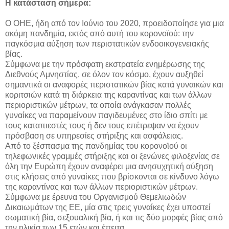
Η κατάσταση σήμερα:
Ο ΟΗΕ, ήδη από τον Ιούνιο του 2020, προειδοποίησε για μια
ακόμη πανδημία, εκτός από αυτή του κορονοϊού: την
παγκόσμια αύξηση των περιστατικών ενδοοικογενειακής
βίας.
Σύμφωνα με την πρόσφατη εκστρατεία ενημέρωσης της
Διεθνούς Αμνηστίας, σε όλον τον κόσμο, έχουν αυξηθεί
σημαντικά οι αναφορές περιστατικών βίας κατά γυναικών και
κοριτσιών κατά τη διάρκεια της καραντίνας και των άλλων
περιοριστικών μέτρων, τα οποία ανάγκασαν πολλές
γυναίκες να παραμείνουν παγιδευμένες στο ίδιο σπίτι με
τους καταπιεστές τους ή δεν τους επέτρεψαν να έχουν
πρόσβαση σε υπηρεσίες στήριξης και ασφάλειας.
Από το ξέσπασμα της πανδημίας του κορονοϊού οι
τηλεφωνικές γραμμές στήριξης και οι ξενώνες φιλοξενίας σε
όλη την Ευρώπη έχουν αναφέρει μια ανησυχητική αύξηση
στις κλήσεις από γυναίκες που βρίσκονται σε κίνδυνο λόγω
της καραντίνας και των άλλων περιοριστικών μέτρων.
Σύμφωνα με έρευνα του Οργανισμού Θεμελιωδών
Δικαιωμάτων της ΕΕ, μία στις τρεις γυναίκες έχει υποστεί
σωματική βία, σεξουαλική βία, ή και τις δύο μορφές βίας από
την ηλικία των 15 ετών και έπειτα.