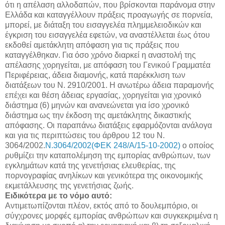
ότι η απέλαση αλλοδαπών, που βρίσκονται παράνομα στην
Ελλάδα και καταγγέλλουν πράξεις προαγωγής σε πορνεία,
μπορεί, με διάταξη του εισαγγελέα πλημμελειοδικών και
έγκριση του εισαγγελέα εφετών, να αναστέλλεται έως ότου
εκδοθεί αμετάκλητη απόφαση για τις πράξεις που
καταγγέλθηκαν. Για όσο χρόνο διαρκεί η αναστολή της
απέλασης χορηγείται, με απόφαση του Γενικού Γραμματέα
Περιφέρειας, άδεια διαμονής, κατά παρέκκλιση των
διατάξεων του Ν. 2910/2001. Η ανωτέρω άδεια παραμονής
επέχει και θέση άδειας εργασίας, χορηγείται για χρονικό
διάστημα (6) μηνών και ανανεώνεται για ίσο χρονικό
διάστημα ως την έκδοση της αμετάκλητης δικαστικής
απόφασης. Οι παραπάνω διατάξεις εφαρμόζονται ανάλογα
και για τις περιπτώσεις του άρθρου 12 του Ν.
3064/2002.
Ν.3064/2002(ΦΕΚ 248/Α/15-10-2002)
ο οποίος
ρυθμίζει την καταπολέμηση της εμπορίας ανθρώπων, των
εγκλημάτων κατά της γενετήσιας ελευθερίας, της
πορνογραφίας ανηλίκων και γενικότερα της οικονομικής
εκμετάλλευσης της γενετήσιας ζωής.
Ειδικότερα με το νόμο αυτό:
Αντιμετωπίζονται πλέον, εκτός από το δουλεμπόριο, οι
σύγχρονες μορφές εμπορίας ανθρώπων και συγκεκριμένα η