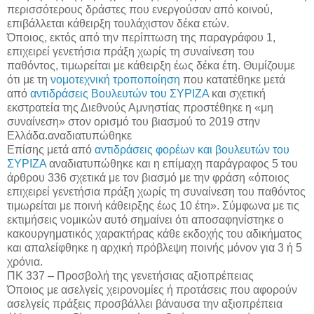
περισσότερους δράστες που ενεργούσαν από κοινού,
επιβάλλεται κάθειρξη τουλάχιστον δέκα ετών.
Όποιος, εκτός από την περίπτωση της παραγράφου 1,
επιχειρεί γενετήσια πράξη χωρίς τη συναίνεση του
παθόντος, τιμωρείται με κάθειρξη έως δέκα έτη. Θυμίζουμε
ότι με τη
νομοτεχνική τροποποίηση
που κατατέθηκε μετά
από
αντιδράσεις Βουλευτών του ΣΥΡΙΖΑ
και σχετική
εκστρατεία της Διεθνούς Αμνηστίας προστέθηκε η «μη
συναίνεση» στον ορισμό του βιασμού το 2019 στην
Ελλάδα.αναδιατυπώθηκε
Επίσης μετά από
αντιδράσεις φορέων και βουλευτών του
ΣΥΡΙΖΑ
αναδιατυπώθηκε και η επίμαχη παράγραφος 5 του
άρθρου 336 σχετικά με τον βιασμό με την φράση «όποιος
επιχειρεί γενετήσια πράξη χωρίς τη συναίνεση του παθόντος
τιμωρείται με ποινή κάθειρξης έως 10 έτη». Σύμφωνα με τις
εκτιμήσεις νομικών αυτό σημαίνει ότι αποσαφηνίστηκε ο
κακουργηματικός χαρακτήρας κάθε εκδοχής του αδικήματος
και απαλείφθηκε η αρχική πρόβλεψη ποινής μόνον για 3 ή 5
χρόνια.
ΠΚ 337 – Προσβολή της γενετήσιας αξιοπρέπειας
Όποιος με ασελγείς χειρονομίες ή προτάσεις που αφορούν
ασελγείς πράξεις προσβάλλει βάναυσα την αξιοπρέπεια