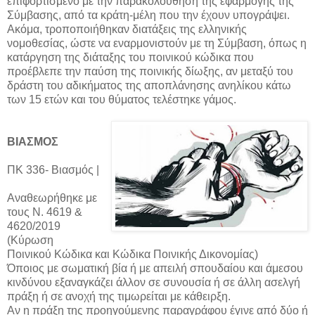
επιφορτισμένο με την παρακολούθηση της εφαρμογής της
Σύμβασης, από τα κράτη-μέλη που την έχουν υπογράψει.
Ακόμα, τροποποιήθηκαν διατάξεις της ελληνικής
νομοθεσίας, ώστε να εναρμονιστούν με τη Σύμβαση, όπως η
κατάργηση της διάταξης του ποινικού κώδικα που
προέβλεπε την παύση της ποινικής δίωξης, αν μεταξύ του
δράστη του αδικήματος της αποπλάνησης ανηλίκου κάτω
των 15 ετών και του θύματος τελέστηκε γάμος.
ΒΙΑΣΜΟΣ
ΠΚ 336- Βιασμός |
Αναθεωρήθηκε με
τους Ν. 4619 &
4620/2019
(Κύρωση
Ποινικού Κώδικα και Κώδικα Ποινικής Δικονομίας)
Όποιος με σωματική βία ή με απειλή σπουδαίου και άμεσου
κινδύνου εξαναγκάζει άλλον σε συνουσία ή σε άλλη ασελγή
πράξη ή σε ανοχή της τιμωρείται με κάθειρξη.
Αν η πράξη της προηγούμενης παραγράφου έγινε από δύο ή