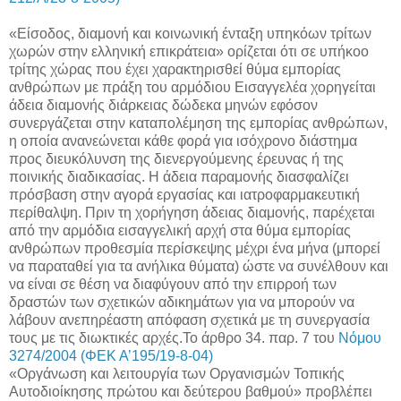
«Είσοδος, διαμονή και κοινωνική ένταξη υπηκόων τρίτων
χωρών στην ελληνική επικράτεια» ορίζεται ότι σε υπήκοο
τρίτης χώρας που έχει χαρακτηρισθεί θύμα εμπορίας
ανθρώπων με πράξη του αρμόδιου Εισαγγελέα χορηγείται
άδεια διαμονής διάρκειας δώδεκα μηνών εφόσον
συνεργάζεται στην καταπολέμηση της εμπορίας ανθρώπων,
η οποία ανανεώνεται κάθε φορά για ισόχρονο διάστημα
προς διευκόλυνση της διενεργούμενης έρευνας ή της
ποινικής διαδικασίας. Η άδεια παραμονής διασφαλίζει
πρόσβαση στην αγορά εργασίας και ιατροφαρμακευτική
περίθαλψη. Πριν τη χορήγηση άδειας διαμονής, παρέχεται
από την αρμόδια εισαγγελική αρχή στα θύμα εμπορίας
ανθρώπων προθεσμία περίσκεψης μέχρι ένα μήνα (μπορεί
να παραταθεί για τα ανήλικα θύματα) ώστε να συνέλθουν και
να είναι σε θέση να διαφύγουν από την επιρροή των
δραστών των σχετικών αδικημάτων για να μπορούν να
λάβουν ανεπηρέαστη απόφαση σχετικά με τη συνεργασία
τους με τις διωκτικές αρχές.Το άρθρο 34. παρ. 7 του
Νόμου
3274/2004 (ΦΕΚ Α’195/19-8-04)
«Οργάνωση και λειτουργία των Οργανισμών Τοπικής
Αυτοδιοίκησης πρώτου και δεύτερου βαθμού» προβλέπει