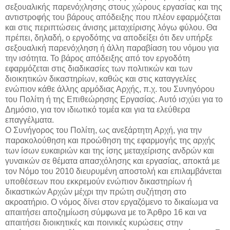
σεξουαλικής παρενόχλησης στους χώρους εργασίας και της
αντιστροφής του βάρους απόδειξης που πλέον εφαρμόζεται
και στις περιπτώσεις άνισης μεταχείρισης λόγω φύλου. Θα
πρέπει, δηλαδή, ο εργοδότης να αποδείξει ότι δεν υπήρξε
σεξουαλική παρενόχληση ή άλλη παραβίαση του νόμου για
την ισότητα. Το βάρος απόδειξης από τον εργοδότη
εφαρμόζεται στις διαδικασίες των πολιτικών και των
διοικητικών δικαστηρίων, καθώς και στις καταγγελίες
ενώπιον κάθε άλλης αρμόδιας Αρχής, π.χ. του Συνηγόρου
του Πολίτη ή της Επιθεώρησης Εργασίας. Αυτό ισχύει για το
Δημόσιο, για τον ιδιωτικό τομέα και για τα ελεύθερα
επαγγέλματα.
Ο Συνήγορος του Πολίτη, ως ανεξάρτητη Αρχή, για την
παρακολούθηση και προώθηση της εφαρμογής της αρχής
των ίσων ευκαιριών και της ίσης μεταχείρισης ανδρών και
γυναικών σε θέματα απασχόλησης και εργασίας, αποκτά με
τον Νόμο του 2010 διευρυμένη αποστολή και επιλαμβάνεται
υποθέσεων που εκκρεμούν ενώπιον δικαστηρίων ή
δικαστικών Αρχών μέχρι την πρώτη συζήτηση στο
ακροατήριο. Ο νόμος δίνει στον εργαζόμενο το δικαίωμα να
απαιτήσει αποζημίωση σύμφωνα με το Άρθρο 16 και να
απαιτήσει διοικητικές και ποινικές κυρώσεις στην