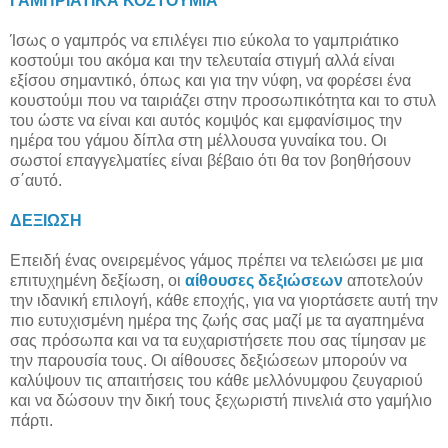
ΓΑΜΠΡΙΑΤΙΚΑ ΚΟΣΤΟΥΜΙΑ
Ίσως ο γαμπρός να επιλέγει πιο εύκολα το γαμπριάτικο
κοστούμι του ακόμα και την τελευταία στιγμή αλλά είναι
εξίσου σημαντικό, όπως και για την νύφη, να φορέσει ένα
κουστούμι που να ταιριάζει στην προσωπικότητα και το στυλ
του ώστε να είναι και αυτός κομψός και εμφανίσιμος την
ημέρα του γάμου δίπλα στη μέλλουσα γυναίκα του. Οι
σωστοί επαγγελματίες είναι βέβαιο ότι θα τον βοηθήσουν
σ΄αυτό.
ΔΕΞΙΩΣΗ
Επειδή ένας ονειρεμένος γάμος πρέπει να τελειώσει με μια
επιτυχημένη δεξίωση, οι
αίθουσες δεξιώσεων
αποτελούν
την ιδανική επιλογή, κάθε εποχής, για να γιορτάσετε αυτή την
πιο ευτυχισμένη ημέρα της ζωής σας μαζί με τα αγαπημένα
σας πρόσωπα και να τα ευχαριστήσετε που σας τίμησαν με
την παρουσία τους. Οι αίθουσες δεξιώσεων μπορούν να
καλύψουν τις απαιτήσεις του κάθε μελλόνυμφου ζευγαριού
και να δώσουν την δική τους ξεχωριστή πινελιά στο γαμήλιο
πάρτι.