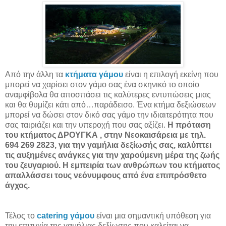
Από την άλλη τα
κτήματα γάμου
είναι η επιλογή εκείνη που
μπορεί να χαρίσει στον γάμο σας ένα σκηνικό το οποίο
αναμφίβολα θα αποσπάσει τις καλύτερες εντυπώσεις μιας
και θα θυμίζει κάτι από…παράδεισο. Ένα κτήμα δεξιώσεων
μπορεί να δώσει στον δικό σας γάμο την ιδιαιτερότητα που
σας ταιριάζει και την υπεροχή που σας αξίζει.
Η πρόταση
του κτήματος ΔΡΟΥΓΚΑ , στην Νεοκαισάρεια με τηλ.
694 269 2823, για την γαμήλια δεξίωσής σας, καλύπτει
τις αυξημένες ανάγκες για την χαρούμενη μέρα της ζωής
του ζευγαριού. Η εμπειρία των ανθρώπων του κτήματος
απαλλάσσει τους νεόνυμφους από ένα επιπρόσθετο
άγχος.
Τέλος το
catering γάμου
είναι μια σημαντική υπόθεση για
την επιτυχία της γαμήλιας δεξίωσης που καλείται να