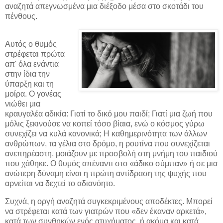
αναζητά απεγνωσμένα μια διέξοδο μέσα στο σκοτάδι του
πένθους.
Αυτός ο θυμός
στρέφεται πρώτα
απ' όλα ενάντια
στην ίδια την
ύπαρξη και τη
μοίρα. Ο γονέας
νιώθει μια
κραυγαλέα αδικία: Γιατί το δικό μου παιδί; Γιατί μια ζωή που
μόλις ξεκινούσε να κοπεί τόσο βίαια, ενώ ο κόσμος γύρω
συνεχίζει να κυλά κανονικά; Η καθημερινότητα των άλλων
ανθρώπων, τα γέλια στο δρόμο, η ρουτίνα που συνεχίζεται
ανεπηρέαστη, μοιάζουν με προσβολή στη μνήμη του παιδιού
που χάθηκε. Ο θυμός απέναντι στο «άδικο σύμπαν» ή σε μια
ανώτερη δύναμη είναι η πρώτη αντίδραση της ψυχής που
αρνείται να δεχτεί το αδιανόητο.
Συχνά, η οργή αναζητά συγκεκριμένους αποδέκτες. Μπορεί
να στρέφεται κατά των γιατρών που «δεν έκαναν αρκετά»,
κατά των συνθηκών ενός ατυχήματος, ή ακόμα και κατά