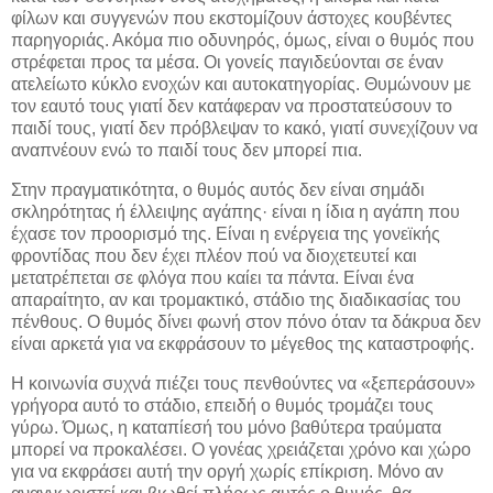
φίλων και συγγενών που εκστομίζουν άστοχες κουβέντες
παρηγοριάς. Ακόμα πιο οδυνηρός, όμως, είναι ο θυμός που
στρέφεται προς τα μέσα. Οι γονείς παγιδεύονται σε έναν
ατελείωτο κύκλο ενοχών και αυτοκατηγορίας. Θυμώνουν με
τον εαυτό τους γιατί δεν κατάφεραν να προστατεύσουν το
παιδί τους, γιατί δεν πρόβλεψαν το κακό, γιατί συνεχίζουν να
αναπνέουν ενώ το παιδί τους δεν μπορεί πια.
Στην πραγματικότητα, ο θυμός αυτός δεν είναι σημάδι
σκληρότητας ή έλλειψης αγάπης· είναι η ίδια η αγάπη που
έχασε τον προορισμό της. Είναι η ενέργεια της γονεϊκής
φροντίδας που δεν έχει πλέον πού να διοχετευτεί και
μετατρέπεται σε φλόγα που καίει τα πάντα. Είναι ένα
απαραίτητο, αν και τρομακτικό, στάδιο της διαδικασίας του
πένθους. Ο θυμός δίνει φωνή στον πόνο όταν τα δάκρυα δεν
είναι αρκετά για να εκφράσουν το μέγεθος της καταστροφής.
Η κοινωνία συχνά πιέζει τους πενθούντες να «ξεπεράσουν»
γρήγορα αυτό το στάδιο, επειδή ο θυμός τρομάζει τους
γύρω. Όμως, η καταπίεσή του μόνο βαθύτερα τραύματα
μπορεί να προκαλέσει. Ο γονέας χρειάζεται χρόνο και χώρο
για να εκφράσει αυτή την οργή χωρίς επίκριση. Μόνο αν