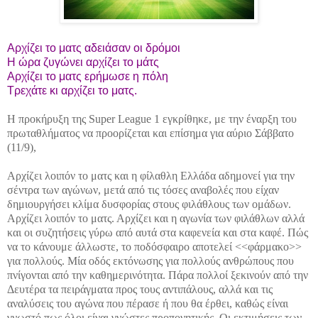
Αρχίζει το ματς αδειάσαν οι δρόμοι
Η ώρα ζυγώνει αρχίζει το μάτς
Αρχίζει το ματς ερήμωσε η πόλη
Τρεχάτε κι αρχίζει το ματς.
Η
προκήρυξη της Super League 1 εγκρίθηκε, με την έναρξη του
πρωταθλήματος να προορίζεται και επίσημα για αύριο Σάββατο
(11/9),
Αρχίζει λοιπόν το ματς και η φίλαθλη Ελλάδα αδημονεί για την
σέντρα των αγώνων, μετά από τις τόσες αναβολές που είχαν
δημιουργήσει κλίμα δυσφορίας στους φιλάθλους των ομάδων.
Αρχίζει λοιπόν το ματς. Αρχίζει και η αγωνία των φιλάθλων αλλά
και οι συζητήσεις γύρω από αυτά στα καφενεία και στα καφέ. Πώς
να το κάνουμε άλλωστε, το ποδόσφαιρο αποτελεί <<φάρμακο>>
για πολλούς. Μία οδός εκτόνωσης για πολλούς ανθρώπους που
πνίγονται από την καθημερινότητα. Πάρα πολλοί ξεκινούν από την
Δευτέρα τα πειράγματα προς τους αντιπάλους, αλλά και τις
αναλύσεις του αγώνα που πέρασε ή που θα έρθει, καθώς είναι
γνωστό πως όλοι είναι γνώστες προπονητικής. Οι εκτιμήσεις των