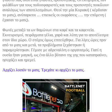
φιλάθλων για τους ποδοσφαιριστές και τους προπονητές ποικίλουν
αναλόγως των αποτελεσμάτων. Θεοί την μία Κυριακή ( κέρδισαν
το ματς), ανύπαρκτοι … επιεικείς οι εκφράσεις …. την επόμενη (
έχασαν το ματς).
Φωνές μεταξύ τα ων θαμώνων στα καφέ και τα καφενεία.
Εκνευρισμοί, πειράγματα γέλια, χαρά και λύπη για το αποτέλεσμα
στον ίδιο χώρο. Ο στόχος όμως επιτεύχθηκε. Για λίγες ώρες πριν
από το ματς και μετά, τα προβλήματα ξεχάστηκαν ή
παραμερίστηκαν. Γέμισε με αδρεναλίνη ο οργανισμός. Γιατί η
ουσία ήταν μαγική, ως ένα άλλο βότανο της γης που καταπραϋνει,
ησυχάζει και ηρεμεί.
Αρχίζει λοιπόν το ματς. Τρεχάτε κι αρχίζει το ματς.