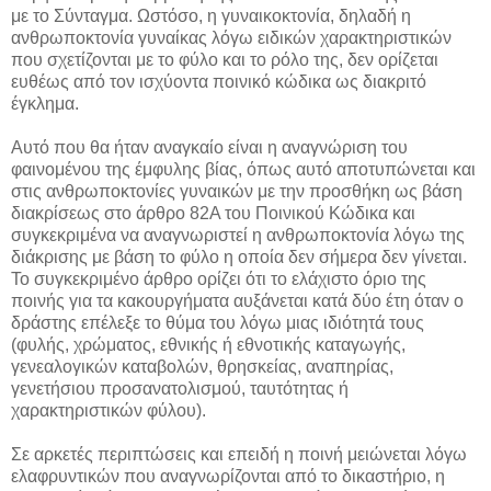
με το Σύνταγμα. Ωστόσο, η γυναικοκτονία, δηλαδή η
ανθρωποκτονία γυναίκας λόγω ειδικών χαρακτηριστικών
που σχετίζονται με το φύλο και το ρόλο της, δεν ορίζεται
ευθέως από τον ισχύοντα ποινικό κώδικα ως διακριτό
έγκλημα.
Αυτό που θα ήταν αναγκαίο είναι η αναγνώριση του
φαινομένου της έμφυλης βίας, όπως αυτό αποτυπώνεται και
στις ανθρωποκτονίες γυναικών με την προσθήκη ως βάση
διακρίσεως στο άρθρο 82Α του Ποινικού Κώδικα και
συγκεκριμένα να αναγνωριστεί η ανθρωποκτονία λόγω της
διάκρισης με βάση το φύλο η οποία δεν σήμερα δεν γίνεται.
Το συγκεκριμένο άρθρο ορίζει ότι το ελάχιστο όριο της
ποινής για τα κακουργήματα αυξάνεται κατά δύο έτη όταν ο
δράστης επέλεξε το θύμα του λόγω μιας ιδιότητά τους
(φυλής, χρώματος, εθνικής ή εθνοτικής καταγωγής,
γενεαλογικών καταβολών, θρησκείας, αναπηρίας,
γενετήσιου προσανατολισμού, ταυτότητας ή
χαρακτηριστικών φύλου).
Σε αρκετές περιπτώσεις και επειδή η ποινή μειώνεται λόγω
ελαφρυντικών που αναγνωρίζονται από το δικαστήριο, η