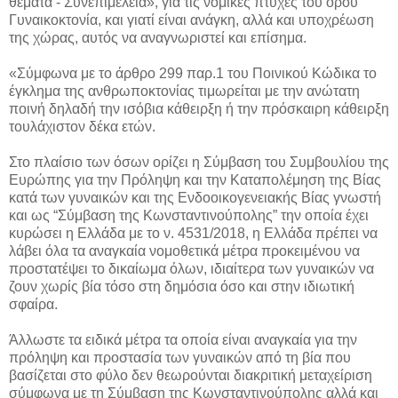
θέματα - Συνεπιμέλεια», για τις νομικές πτυχές του όρου
Γυναικοκτονία, και γιατί είναι ανάγκη, αλλά και υποχρέωση
της χώρας, αυτός να αναγνωριστεί και επίσημα.
«Σύμφωνα με το άρθρο 299 παρ.1 του Ποινικού Κώδικα το
έγκλημα της ανθρωποκτονίας τιμωρείται με την ανώτατη
ποινή δηλαδή την ισόβια κάθειρξη ή την πρόσκαιρη κάθειρξη
τουλάχιστον δέκα ετών.
Στo πλαίσιo των όσων ορίζει η Σύμβαση του Συμβουλίου της
Ευρώπης για την Πρόληψη και την Καταπολέμηση της Βίας
κατά των γυναικών και της Ενδοοικογενειακής Βίας γνωστή
και ως “Σύμβαση της Κωνσταντινούπολης” την οποία έχει
κυρώσει η Ελλάδα με το ν. 4531/2018, η Ελλάδα πρέπει να
λάβει όλα τα αναγκαία νομοθετικά μέτρα προκειμένου να
προστατέψει το δικαίωμα όλων, ιδιαίτερα των γυναικών να
ζουν χωρίς βία τόσο στη δημόσια όσο και στην ιδιωτική
σφαίρα.
Άλλωστε τα ειδικά μέτρα τα οποία είναι αναγκαία για την
πρόληψη και προστασία των γυναικών από τη βία που
βασίζεται στο φύλο δεν θεωρούνται διακριτική μεταχείριση
σύμφωνα με τη Σύμβαση της Κωνσταντινούπολης αλλά και