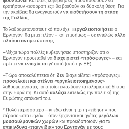
φουντώνει!
Και όσες κυβερνήσεις προσπαθούσαν να
κρατήσουν «ισορροπίες» θα βρεθούν σε δύσκολη θέση. Για
την ακρίβεια θα αναγκαστούν
να υιοθετήσουν τη στάση
της Γαλλίας.
Το λαθρομεταναστευτικό που έχει «
εργαλειοποιήσει»
ο
Ερντογάν, θα μπει πλέον – και επισήμως – σε εντελώς
άλλο
πλαίσιο αντιμετώπισης:
–Μέχρι τώρα πολλές κυβερνήσεις υποστήριζαν ότι ο
Ερντογάν προσπαθεί να
διαχειριστεί «πρόσφυγες
» – και
πρέπει
να ενισχύεται
γι’ αυτό (από την ΕΕ).
–Τώρα αποκαλύπτεται ότι
δεν
διαχειρίζεται «πρόσφυγες»,
προσελκύει και στέλνει «εργαλειοποιημένους»
λαθρομετανάστες, οι οποίοι ενισχύουν τα ισλαμιστικά δίκτυα
στην Ευρώπη. Κι αυτό
αλλάζει εντελώς
την πολιτική της
Ευρώπης απέναντί του.
* Πολύ περισσότερο – κι εδώ είναι η τρίτη «είδηση» που
πέρασε «στα ψηλά» – όταν έρχονται και ηγέτες
μεγάλων
μουσουλμανικών χωρών
και προειδοποιούν για τα
επικίνδυνα «παιγνίδια» του Ερντογάν με τους