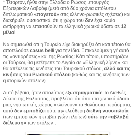
* Τέταρτον, ήλθε στην Ελλάδα ο Ρώσος υπουργός
Εξωτερικών Λαβρόφ (μετά από δύο χρόνια απόλυτου
διπλωματικού
«παγετού»
στις ελληνο-ρωσικές σχέσεις) και
διακήρυξε, ουσιαστικά, ότι η χώρα του
δεν
έχει καμία
αντίρρηση να επεκταθούν τα ελληνικά χωρικά ύδατα σε
12
μίλια
!
Να σημειωθεί ότι η Τουρκία είχε διακηρύξει ότι κάτι τέτοιο θα
αποτελούσε
casus belli
για την ίδια. Επικαλούμενη γι’ αυτό
τις «αντιρρήσεις» και της Ρωσίας: Κάτι τέτοιο, υποστήριζαν
οι Τούρκοι, θα μετέτρεπε το Αιγαίο σε «Ελληνική λίμνη» και
θα απέκλειε τις κινήσεις του Τουρκικού στόλου,
αλλά και τις
κινήσεις του Ρωσικού στόλου
(καθώς και τις κινήσεις των
εμπορικών στόλων)…
Αυτό βέβαια, ήταν απολύτως
εξωπραγματικό
! Το Διεθνές
Δίκαιο της Θάλασσας, προβλέπει ότι όπου τα χωρικά ύδατα
μιας νησιωτικής χώρας «κλείνουν» τα θαλάσσια περάσματα,
αυτό
δεν εμποδίζει
ούτε την ελεύθερη
διεθνή ναυσιπλοΐα
(των εμπορικών ή επιβατηγών πλοίων)
ούτε την «αβλαβή
διέλευση»
των στόλων…