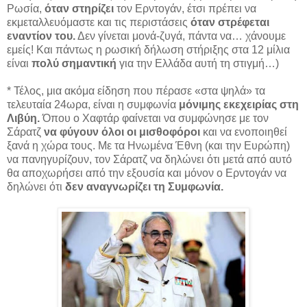
Ρωσία,
όταν στηρίζει
τον Ερντογάν, έτσι πρέπει να
εκμεταλλευόμαστε και τις περιστάσεις
όταν στρέφεται
εναντίον του.
Δεν γίνεται μονά-ζυγά, πάντα να… χάνουμε
εμείς! Και πάντως η ρωσική δήλωση στήριξης στα 12 μίλια
είναι
πολύ σημαντική
για την Ελλάδα αυτή τη στιγμή…)
* Τέλος, μια ακόμα είδηση που πέρασε «στα ψηλά» τα
τελευταία 24ωρα, είναι η συμφωνία
μόνιμης εκεχειρίας στη
Λιβύη.
Όπου ο Χαφτάρ φαίνεται να συμφώνησε με τον
Σάρατζ
να φύγουν όλοι οι μισθοφόροι
και να ενοποιηθεί
ξανά η χώρα τους. Με τα Ηνωμένα Έθνη (και την Ευρώπη)
να πανηγυρίζουν, τον Σάρατζ να δηλώνει ότι μετά από αυτό
θα αποχωρήσει από την εξουσία και μόνον ο Ερντογάν να
δηλώνει ότι
δεν αναγνωρίζει τη Συμφωνία.