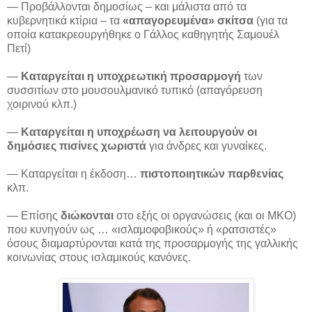
— Προβάλλονται δημοσίως – και μάλιστα από τα
κυβερνητικά κτίρια – τα
«απαγορευμένα» σκίτσα
(για τα
οποία κατακρεουργήθηκε ο Γάλλος καθηγητής Σαμουέλ
Πετί)
—
Καταργείται η υποχρεωτική προσαρμογή
των
συσσιτίων στο μουσουλμανικό τυπικό (απαγόρευση
χοιρινού κλπ.)
—
Καταργείται η υποχρέωση να λειτουργούν οι
δημόσιες πισίνες χωριστά
για άνδρες και γυναίκες.
— Καταργείται η έκδοση…
πιστοποιητικών παρθενίας
κλπ.
— Επίσης
διώκονται
στο εξής οι οργανώσεις (και οι ΜΚΟ)
που κυνηγούν ως … «ισλαμοφοβικούς» ή «ρατσιστές»
όσους διαμαρτύρονται κατά της προσαρμογής της γαλλικής
κοινωνίας στους ισλαμικούς κανόνες.