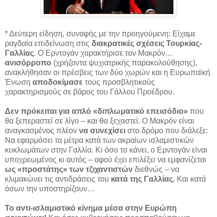
* Δεύτερη είδηση, συναφής με την προηγούμενη: Είχαμε
ραγδαία επιδείνωση στις
διακρατικές σχέσεις Τουρκίας-
Γαλλίας
. Ο Ερντογάν χαρακτήρισε τον Μακρόν…
ανισόρροπο
(χρήζοντα ψυχιατρικής παρακολούθησης),
ανακλήθησαν οι πρέσβεις των δύο χωρών και η Ευρωπαϊκή
Ένωση
αποδοκίμασε
τους προσβλητικούς
χαρακτηρισμούς σε βάρος του Γάλλου Προέδρου.
Δεν πρόκειται για απλό «διπλωματικό επεισόδιο»
που
θα ξεπεραστεί σε λίγο – και θα ξεχαστεί. Ο Μακρόν είναι
αναγκασμένος πλέον
να συνεχίσει
στο δρόμο που διάλεξε:
Να εφαρμόσει τα μέτρα κατά των ακραίων ισλαμιστικών
κυκλωμάτων στην Γαλλία. Κι όσο το κάνει, ο Ερντογάν είναι
υποχρεωμένος κι αυτός – αφού έχει επιλέξει να εμφανίζεται
ως «προστάτης» των τζιχαντιστών
διεθνώς – να
κλιμακώνει τις αντιδράσεις του
κατά της Γαλλίας.
Και κατά
όσων την υποστηρίζουν…
Το αντι-ισλαμιστικό κίνημα μέσα στην Ευρώπη