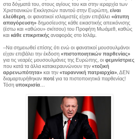
στα δόγματά του, στους αγίους του και στην ιεραρχία των
Χριστιανικών Εκκλησιών παντού στην Ευρώπη,
είναι
ελεύθερη
, οι φανατικοί ισλαμιστές είχαν επιβάλει
«άτυπη
απαγόρευση»
δημοσίευσης κάθε εικαστικής απεικόνισης
(έστω και «αθώου» σκίτσου) του Προφήτη Μωάμεθ, καθώς
και
κάθε επικριτικής
αναφοράς στο Ισλάμ.
–Να σημειωθεί επίσης ότι ενώ οι φανατικοί μουσουλμάνοι
είχαν επιβάλει την έκδοση
«πιστοποιητικών παρθενίας»
για τις νεαρές μουσουλμάνες της Ευρώπης, οι
φεμινίστριες
που κατά τα άλλα κατακεραυνώνουν την
«τοξική
αρρενωπότητα»
και την
«τυραννική πατριαρχία»
, ΔΕΝ
διαμαρτυρήθηκαν
ποτέ
για τα πιστοποιητικά παρθενίας!
Τόση
υποκρισία
…