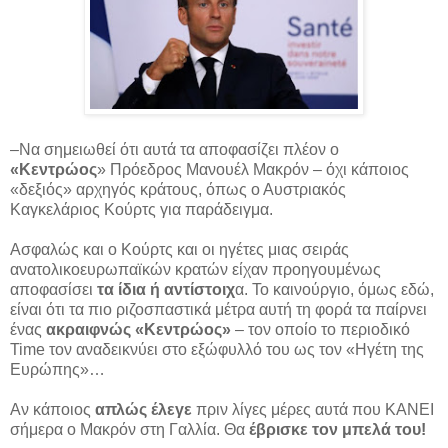
–Να σημειωθεί ότι αυτά τα αποφασίζει πλέον ο
«Κεντρώος
» Πρόεδρος Μανουέλ Μακρόν – όχι κάποιος
«δεξιός» αρχηγός κράτους, όπως ο Αυστριακός
Καγκελάριος Κούρτς για παράδειγμα.
Ασφαλώς και ο Κούρτς και οι ηγέτες μιας σειράς
ανατολικοευρωπαϊκών κρατών είχαν προηγουμένως
αποφασίσει
τα ίδια ή αντίστοιχ
α. Το καινούργιο, όμως εδώ,
είναι ότι τα πιο ριζοσπαστικά μέτρα αυτή τη φορά τα παίρνει
ένας
ακραιφνώς «Κεντρώος»
– τον οποίο το περιοδικό
Time τον αναδεικνύει στο εξώφυλλό του ως τον «Ηγέτη της
Ευρώπης»…
Αν κάποιος
απλώς έλεγε
πριν λίγες μέρες αυτά που ΚΑΝΕΙ
σήμερα ο Μακρόν στη Γαλλία. Θα
έβρισκε τον μπελά του!