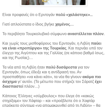
Είναι προφανές ότι ο Ερντογάν
πολύ «χαλάστηκε»..
.
Γιατί απλούστατα ο ίδιος βγήκε
χαμένος…
Το περιβόητο Τουρκολυβικό σύμφωνο
αναστέλλεται πλέον
.
Και χωρίς τους μισθοφόρους του Ερντογάν, η Λιβύη
παύει
να είναι «προπύργιο» της Τουρκίας
. Και περνάει υπό τον
έλεγχο της Αιγύπτου και της Γαλλίας (σε κάποιο βαθμό ίσως,
και της Ρωσίας)…
Τα νέα από τη Λιβύη ήταν
πολύ δυσάρεστα
για τον
Ερντογάν, όπως έδειξε και η αντίδρασή του. Αν
προσπαθήσει «να κάνει κάτι», τα νέα θα γίνουν
ακόμα πιο
άσχημα
γι’ αυτόν. (Το μέτωπο που στήριζε τον Σάρατζ
έχει
διασπαστεί
πλέον…)
Κάποιος Έλληνες «σύμβουλος» που έλεγε ότι «κακώς
στηρίξαμε» τον Χάφταρ – και «προέβλεπε ότι ο Χαφτάρ
επρόκειτο σύντομα «να απομακρυνθεί από τη Λιβύη» – θα