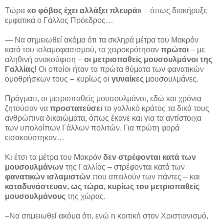
Τώρα
«ο φόβος έχει αλλάξει πλευρά»
– όπως διακήρυξε
εμφατικά ο Γάλλος Πρόεδρος…
— Να σημειωθεί ακόμα ότι τα σκληρά μέτρα του Μακρόν
κατά του ισλαμοφασισμού, τα χειροκρότησαν
πρώτοι
– με
αληθινή ανακούφιση –
οι μετριοπαθείς μουσουλμάνοι της
Γαλλίας!
Οι οποίοι ήταν τα πρώτα θύματα των φανατικών
ομοθρήσκων τους – κυρίως οι
γυναίκες
μουσουλμάνες.
Πράγματι, οι μετριοπαθείς μουσουλμάνοι, εδώ και χρόνια
ζητούσαν να
προστατεύσει
το γαλλικό κράτος τα δικά τους
ανθρώπινα δικαιώματα, όπως έκανε και για τα αντίστοιχα
των υπολοίπων Γάλλων πολιτών. Για πρώτη φορά
εισακούστηκαν…
Κι έτσι τα μέτρα του Μακρόν
δεν στρέφονται κατά των
μουσουλμάνων
της Γαλλίας – στρέφονται κατά των
φανατικών ισλαμιστών
που απειλούν των πάντες – και
καταδυνάστευαν, ως τώρα, κυρίως του μετριοπαθείς
μουσουλμάνους
της χώρας.
–Να σημειωθεί ακόμα ότι, ενώ η κριτική στον Χριστιανισμό,