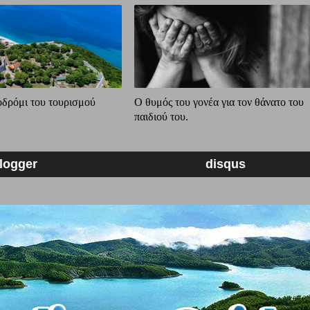
οδρόμι του τουρισμού
Ο θυμός του γονέα για τον θάνατο του
παιδιού του.
logger
disqus