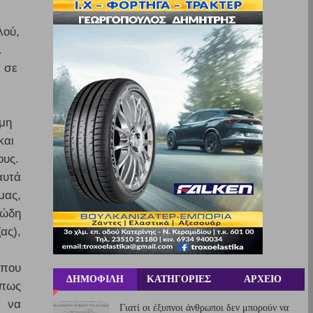
λού,
.
 σε
 μη
και
ους.
αυτά
μας,
ιώδη
ας),
 που
ΔΗΜΟΦΙΛΗ
ΚΑΤΗΓΟΡΙΕΣ
ΑΡΧΕΙΟ
όπως
ε να
Γιατί οι έξυπνοι άνθρωποι δεν μπορούν να