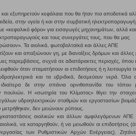
και εξυπηρετούν κεφάλαια που θα ήταν πιο αποδοτικά αλ
ιδεία, στην υγεία ή και στην συμβατική ηλεκτροπαραγωγή
ε «κεφαλικό φόρο» για εισαγωγές μηχανημάτων, αλλά και
κτροπαραγωγούς και τους συνεργάτες τους, που θα μας
ρώσουν». Τα αιολικά, φωτοβολταϊκά και άλλες ΑΠΕ
ίζουν και απαξιώνουν γη, με διανοίξεις δρόμων και άλλες
ες παρεμβάσεις, συχνά σε αδιατάρακτες περιοχές, όπου 
ειφθούν όταν σταματήσουν οι επιδοτήσεις ή η λειτουργία τ
υδροηλεκτρικά και τα υβριδικά, δεσμεύουν νερά. Όλα 
, ιδιαίτερα δε στην σπάνια ορνιθοπανίδα του τόπου 
 πουλιών. Η «σωτηρία του Κλίματος» θίγει την στοιχε
μεγάλων υδροηλεκτρικών σταθμών και εργοστασίων βιομάζ
υ μετρήθηκαν, δεν μειώνουν ρύπους.
 εγκαταστάσεις αιολικών και άλλων αμφιλεγόμενων ΑΠΕ
 αιολικά, να καταργηθούν, ή να μειωθούν οι επιδοτήσεις (
εργασίας των Ρυθμιστικών Αρχών Ενέργειας). Ζητάν