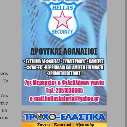
ωναν
. Τα
 δεν
νένα
 και
στον