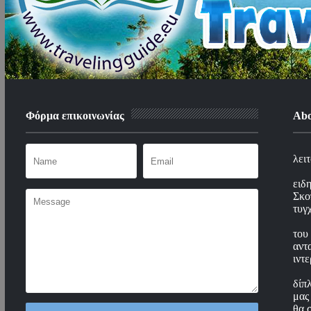
Φόρμα επικοινωνίας
Abo
λει
ειδ
Σκο
τυγ
το
αντ
ιντ
δίπ
μας
θα 