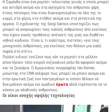
H Σαμάνθα είναι ένα ρομπότ τελευταίας γενιάς η οποία μπορεί
και αντιδρά ακόμα και στα αγγίγματα του ανθρώπου χάρη
στους σένσορες που είναι διασκορπισμένοι σε όλο της το
κορμί, στα χέρια, στο στήθος ακόμα και στα γεννητικά της
όργανα. Ο σχεδιαστής της Sergi Santos υποστηρίζει πως
μπορεί να αναγνωρίσει τους καλούς ανθρώπους από εκείνους
που έχουν κακές προθέσεις απέναντί της μιας και διαθέτει
«ηθικό κώδικα». Είναι ό, τι καλύτερο, πιστεύει, «για τους
μοναχικούς ανθρώπους, για εκείνους που θέλουν μια καλή
παρέα στο σπίτι».
Πολλοί ειδικοί τονίζουν πως εάν τα ρομπότ στο μέλλον
αποκτήσουν τόσο ενεργό σεξουαλικό ρόλο θα αφορούν ακόμα
και τα ζευγάρια. Ο Αμερικάνος συγγραφέας Ian Kerner,
μιλώντας στο CNN ανέφερε πως μπορεί να μπουν ακόμα και
στην ερωτική ζωή των παντρεμένων οι οποίοι θέλουν να
δοκιμάσουν ακόμα και ομαδικό
έρωτα
αλλά ντρέπονται να το
κάνουν με αληθινούς ανθρώπους.
Οι οίκοι ανοχής υψηλής τεχνολογίας