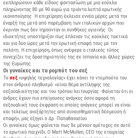
εκπληρώσουν κάθε είδους φαντασίωση με μια κούκλα
πληρώνοντας 80 με 90 ευρώ για τριάντα λεπτά ερωτικής
ικανοποίησης. Η επιχείρηση έκλεισε εννέα μέρες μετά την
έναρξή της μετά από παρέμβαση των ιταλικών αρχών που
έκριναν πως δεν τηρούνταν οι συνθήκες υγιεινής. Οι
ιδιοκτήτες υποστήριξαν πως έπλεναν τις κούκλες τακτικά
και για δυο ώρες μετά την ερωτική επαφή τους με τον
πελάτη. Η επιχείρηση, όπως ανέφερε ο ιταλικός τύπος
συνεχίζει τις δραστηριότητές της σε Ισπανία και άλλες χώρες
της Ευρώπης.
Οι γυναίκες και τα ρομπότ του σεξ
Το
σεξ
«υψηλής τεχνολογίας» έχει κάνει το ντεμπούτο του
στον ανδρικό πληθυσμό: «είναι θέμα αντίληψης της
σεξουαλικότητας και του τρόπου λειτουργίας. Φαίνεται ότι οι
άνδρες έχουν πιο επείγουσες ανάγκες όσον αφορά τη
σεξουαλική τους έκφραση οι οποίες ανάγκες μπορεί να είναι
και τελείως ανεξάρτητες από συναισθηματική δέσμευση ή
επαφή», μας εξηγεί ο Δρ. Παπαθανασίου.
Οι γυναίκες όμως φαίνεται πως δε μένουν αμέτοχες σε αυτό
το ερωτικό παιχνίδι: Ο Matt McMullen, CEO της εταιρείας