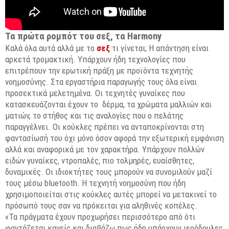
Τα πρώτα ρομπότ του σεξ, τα Harmony
Καλά όλα αυτά αλλά με το
σεξ
τι γίνεται; Η απάντηση είναι
αρκετά τρομακτική. Υπάρχουν ήδη τεχνολογίες που
επιτρέπουν την ερωτική πράξη με προϊόντα τεχνητής
νοημοσύνης. Στα εργαστήρια παραγωγής τους όλα είναι
προσεκτικά μελετημένα. Οι τεχνητές γυναίκες που
κατασκευάζονται έχουν το δέρμα, τα χρώματα μαλλιών και
ματιών, το στήθος και τις αναλογίες που ο πελάτης
παραγγέλνει. Οι κούκλες πρέπει να ανταποκρίνονται στη
φαντασίωσή του όχι μόνο όσον αφορά την εξωτερική εμφάνιση
αλλά και αναφορικά με τον χαρακτήρα. Υπάρχουν πολλών
ειδών γυναίκες, ντροπαλές, πιο τολμηρές, ευαίσθητες,
δυναμικές. Οι ιδιοκτήτες τους μπορούν να συνομιλούν μαζί
τους μέσω bluetooth. Η τεχνητή νοημοσύνη που ήδη
χρησιμοποιείται στις κούκλες αυτές μπορεί να μετακινεί το
πρόσωπό τους σαν να πρόκειται για αληθινές κοπέλες.
«Τα πράγματα έχουν προχωρήσει περισσότερο από ότι
φαντάζεται κανείς και διαβάζω πως ήδη υπάρχουν ιερόδουλες